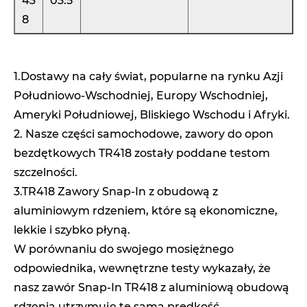
43
03.5
8
1.Dostawy na cały świat, popularne na rynku Azji
Południowo-Wschodniej, Europy Wschodniej,
Ameryki Południowej, Bliskiego Wschodu i Afryki.
2. Nasze części samochodowe, zawory do opon
bezdętkowych TR418 zostały poddane testom
szczelności.
3.TR418 Zawory Snap-In z obudową z
aluminiowym rdzeniem, które są ekonomiczne,
lekkie i szybko płyną.
W porównaniu do swojego mosiężnego
odpowiednika, wewnętrzne testy wykazały, że
nasz zawór Snap-In TR418 z aluminiową obudową
rdzenia utrzymuje tę samą prędkość