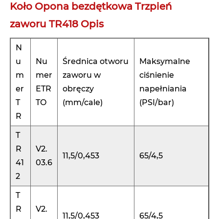
Koło Opona bezdętkowa Trzpień
zaworu TR418 Opis
N
u
Nu
Średnica otworu
Maksymalne
m
mer
zaworu w
ciśnienie
er
ETR
obręczy
napełniania
T
TO
(mm/cale)
(PSI/bar)
R
T
R
V2.
11,5/0,453
65/4,5
41
03.6
2
T
R
V2.
11,5/0,453
65/4,5