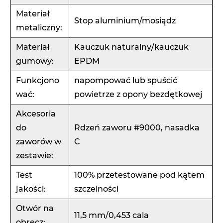
Materiał
Stop aluminium/mosiądz
metaliczny:
Materiał
Kauczuk naturalny/kauczuk
gumowy:
EPDM
Funkcjono
napompować lub spuścić
wać:
powietrze z opony bezdętkowej
Akcesoria
do
Rdzeń zaworu #9000, nasadka
zaworów w
C
zestawie:
Test
100% przetestowane pod kątem
jakości:
szczelności
Otwór na
11,5 mm/0,453 cala
obręcz: