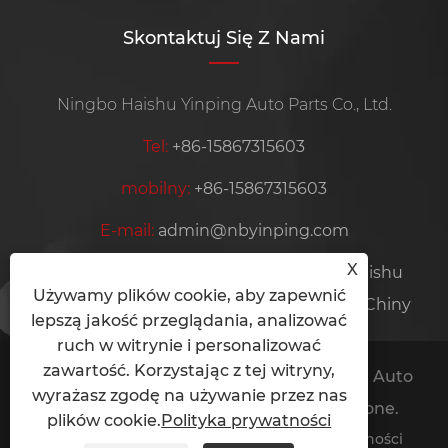
Skontaktuj Się Z Nami
Ningbo Haishu Yinping Auto Parts Co., Ltd.
Tel:
+86-15867315603
mobilny:
+86-15867315603
E-mail:
admin@nbyinping.com
X
Adres:
Taoyuan Village, Hengjie Town, Haishu
Używamy plików cookie, aby zapewnić
District, Ningbo City, Prowincja Zhejiang, Chiny
lepszą jakość przeglądania, analizować
ruch w witrynie i personalizować
zawartość. Korzystając z tej witryny,
Copyright © 2024 Ningbo Haishu Yinping Auto
wyrażasz zgodę na używanie przez nas
Parts Co., Ltd. Wszelkie prawa zastrzeżone.
plików cookie.
Polityka prywatności
Links
Sitemap
RSS
XML
Polityka prywatności