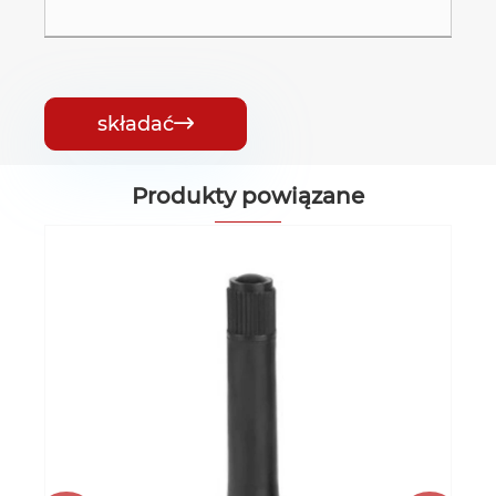
składać

Produkty powiązane
Zawór opony Schrader TR415C
Zobacz więcej >>