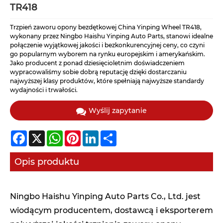
TR418
Trzpień zaworu opony bezdętkowej China Yinping Wheel TR418,
wykonany przez Ningbo Haishu Yinping Auto Parts, stanowi idealne
połączenie wyjątkowej jakości i bezkonkurencyjnej ceny, co czyni
go popularnym wyborem na rynku europejskim i amerykańskim.
Jako producent z ponad dziesięcioletnim doświadczeniem
wypracowaliśmy sobie dobrą reputację dzięki dostarczaniu
najwyższej klasy produktów, które spełniają najwyższe standardy
wydajności i trwałości.
Wyślij zapytanie
Facebook
X
WhatsApp
Pinterest
LinkedIn
Share
Opis produktu
Ningbo Haishu Yinping Auto Parts Co., Ltd. jest
wiodącym producentem, dostawcą i eksporterem