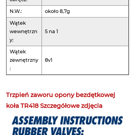
N.W.:
około 8,7g
Wątek
wewnętrzn
5 na 1
y:
Wątek
zewnętrzny
8v1
:
Trzpień zaworu opony bezdętkowej
koła TR418 Szczegółowe zdjęcia