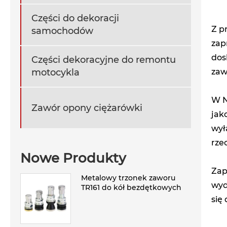
Części do dekoracji
Z p
samochodów
zap
dos
Części dekoracyjne do remontu
zaw
motocykla
W N
Zawór opony ciężarówki
jak
wył
rze
Nowe Produkty
Zap
Metalowy trzonek zaworu
wyd
TR161 do kół bezdętkowych
się