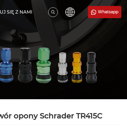
J SIĘ Z NAMI
Whatsapp
wór opony Schrader TR415C