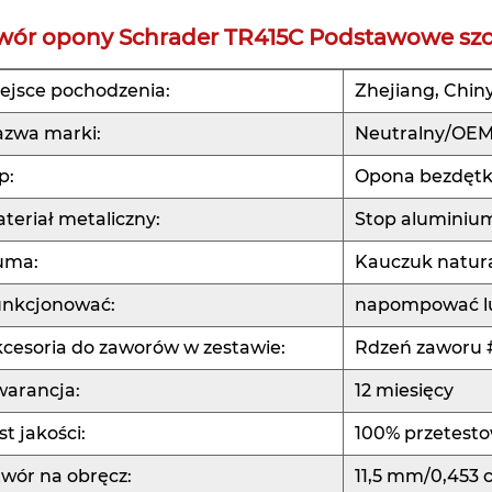
wór opony Schrader TR415C Podstawowe szc
ejsce pochodzenia:
Zhejiang, Chin
zwa marki:
Neutralny/OE
p:
Opona bezdęt
teriał metaliczny:
Stop aluminiu
uma:
Kauczuk natur
unkcjonować:
napompować lu
cesoria do zaworów w zestawie:
Rdzeń zaworu #
arancja:
12 miesięcy
st jakości:
100% przetesto
wór na obręcz:
11,5 mm/0,453 