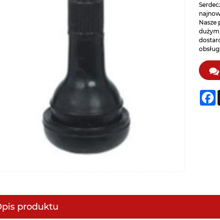
Serdecz
najnow
Nasze p
dużym 
dostar
obsługi
F
pis produktu