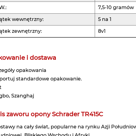
W.:
7,5-10 gramów
ątek wewnętrzny:
5 na 1
tek zewnętrzny:
8v1
kowanie i dostawa
zegóły opakowania
portuj standardowe opakowanie.
t
gbo, Szanghaj
is zaworu opony Schrader TR415C
ostawy na cały świat, popularne na rynku Azji Połudn
udniowej, Bliskiego Wschodu i Afryki.