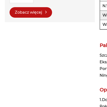
N.
Zobacz więcej
W
Wą
Pa
Szc
Eks
Por
Nin
Op
1.D
Poł