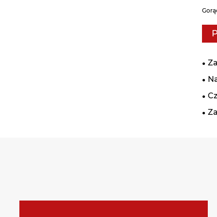
Gorą
P
Z
N
Cz
Za