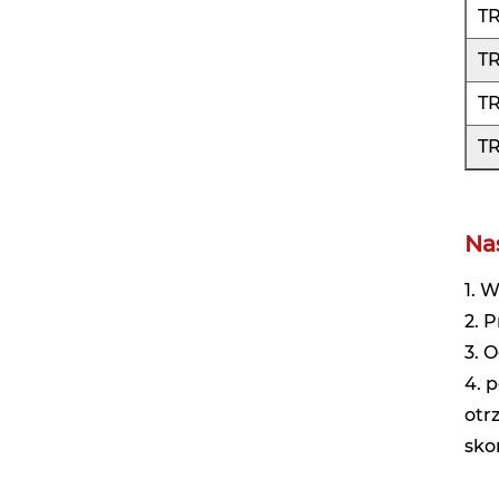
T
T
T
T
Na
1. 
2. 
3. 
4. 
otr
sko