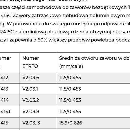
Nasze części samochodowe do zaworów bezdętkowych TR
R415C Zawory zatrzaskowe z obudową z aluminiowym rdz
ną. W porównaniu do swojego mosiężnego odpowiednika
TR415C z aluminiową obudową rdzenia utrzymuje tę sa
jszy i zapewnia o 60% większy przepływ powietrza podcza
umer
Numer
Średnica otworu zaworu w ob
R
ETRTO
(mm/cale)
R412
V2.03.6
11,5/0,453
R413
V2.03.1
11,5/0,453
R414
V2.03.2
11,5/0,453
R414L
V2.03.8
11,5/0,453
R415
V2.03..3
15,9/0,626