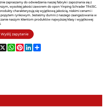
nie zapraszamy do odwiedzenia naszej fabryki i zapoznania się z
szym, wysokiej jakości zaworem do opon Yinping Schrader TR415C.
rodukty charakteryzują się wyjątkową jakością, niskimi cenami i
popytem rynkowym. Jesteśmy dumni z naszego zaangażowania w
czanie naszym klientom produktów najwyższej klasy i wyjątkowej
.
Wyślij zapytanie
acebook
X
WhatsApp
Pinterest
LinkedIn
Share