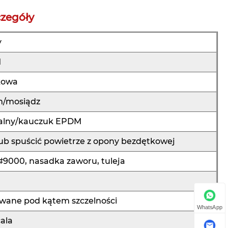
zegóły
y
M
kowa
m/mosiądz
alny/kauczuk EPDM
b spuścić powietrze z opony bezdętkowej
9000, nasadka zaworu, tuleja
wane pod kątem szczelności
WhatsApp
cala