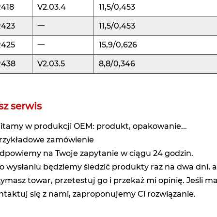
R418
V2.03.4
11,5/0,453
R423
一
11,5/0,453
R425
一
15,9/0,626
R438
V2.03.5
8,8/0,346
sz serwis
Witamy w produkcji OEM: produkt, opakowanie...
Przykładowe zamówienie
Odpowiemy na Twoje zapytanie w ciągu 24 godzin.
po wysłaniu będziemy śledzić produkty raz na dwa dni
zymasz towar, przetestuj go i przekaż mi opinię. Jeśli 
ntaktuj się z nami, zaproponujemy Ci rozwiązanie.