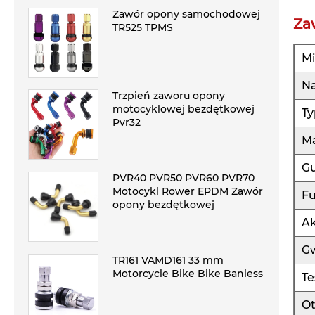
Zawór opony samochodowej
Za
TR525 TPMS
Mi
Na
Trzpień zaworu opony
motocyklowej bezdętkowej
Ty
Pvr32
Ma
G
PVR40 PVR50 PVR60 PVR70
Motocykl Rower EPDM Zawór
F
opony bezdętkowej
Ak
Gw
TR161 VAMD161 33 mm
Motorcycle Bike Bike Banless
Te
Ot