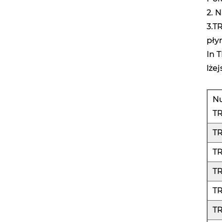
2. 
3.T
pły
In 
lże
N
T
T
T
T
T
T