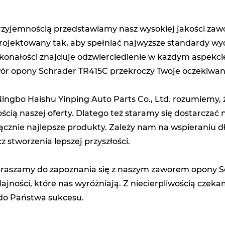
rzyjemnością przedstawiamy nasz wysokiej jakości zawó
rojektowany tak, aby spełniać najwyższe standardy wyd
konałości znajduje odzwierciedlenie w każdym aspekci
ór opony Schrader TR415C przekroczy Twoje oczekiwan
ingbo Haishu Yinping Auto Parts Co., Ltd. rozumiemy, że
ością naszej oferty. Dlatego też staramy się dostarcza
ącznie najlepsze produkty. Zależy nam na wspieraniu 
cz stworzenia lepszej przyszłości.
raszamy do zapoznania się z naszym zaworem opony Sch
ajności, które nas wyróżniają. Z niecierpliwością czek
 do Państwa sukcesu.